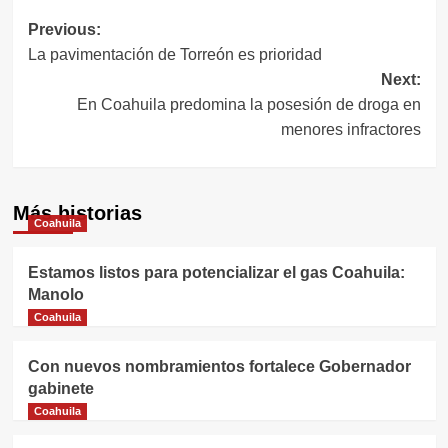
Navegación
Previous:
La pavimentación de Torreón es prioridad
de
Next:
entradas
En Coahuila predomina la posesión de droga en
menores infractores
Más historias
Coahuila
Estamos listos para potencializar el gas Coahuila:
Manolo
Coahuila
Con nuevos nombramientos fortalece Gobernador
gabinete
Coahuila