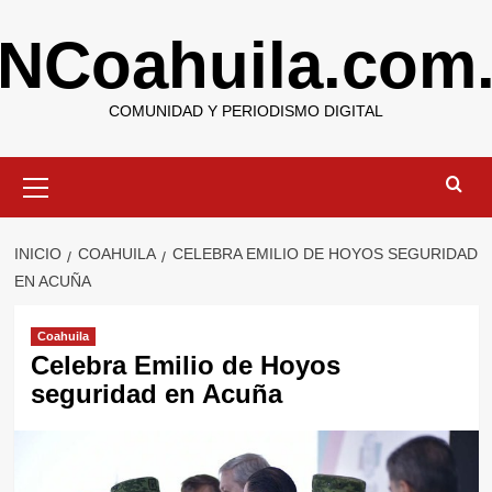
Saltar
NCoahuila.com
al
contenido
COMUNIDAD Y PERIODISMO DIGITAL
Menú
primario
INICIO
COAHUILA
CELEBRA EMILIO DE HOYOS SEGURIDAD
EN ACUÑA
Coahuila
Celebra Emilio de Hoyos
seguridad en Acuña