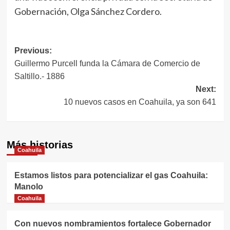
Gobernación, Olga Sánchez Cordero.
Navegación
Previous:
Guillermo Purcell funda la Cámara de Comercio de
de
Saltillo.- 1886
entradas
Next:
10 nuevos casos en Coahuila, ya son 641
Más historias
Coahuila
Estamos listos para potencializar el gas Coahuila:
Manolo
Coahuila
Con nuevos nombramientos fortalece Gobernador