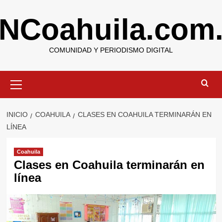
Saltar
NCoahuila.com
al
contenido
COMUNIDAD Y PERIODISMO DIGITAL
Menú
primario
INICIO
COAHUILA
CLASES EN COAHUILA TERMINARÁN EN
LÍNEA
Coahuila
Clases en Coahuila terminarán en
línea