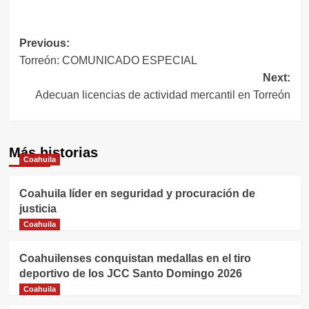
Navegación
Previous:
Torreón: COMUNICADO ESPECIAL
de
Next:
entradas
Adecuan licencias de actividad mercantil en Torreón
Más historias
Coahuila
Coahuila líder en seguridad y procuración de
justicia
Coahuila
Coahuilenses conquistan medallas en el tiro
deportivo de los JCC Santo Domingo 2026
Coahuila