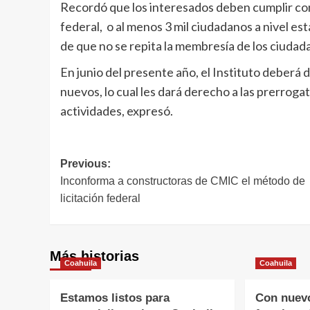
Recordó que los interesados deben cumplir con
federal, o al menos 3 mil ciudadanos a nivel est
de que no se repita la membresía de los ciudad
En junio del presente año, el Instituto deberá d
nuevos, lo cual les dará derecho a las prerroga
actividades, expresó.
Navegación
Previous:
Inconforma a constructoras de CMIC el método de
de
licitación federal
entradas
Más historias
Coahuila
Coahuila
Estamos listos para
Con nuev