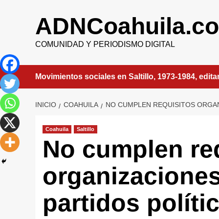
Saltar
al
ADNCoahuila.c
contenido
COMUNIDAD Y PERIODISMO DIGITAL
Movimientos sociales en Saltillo, 1973-1984, edit
INICIO
COAHUILA
NO CUMPLEN REQUISITOS ORGAN
Coahuila
Saltillo
No cumplen re
organizaciones
partidos políti