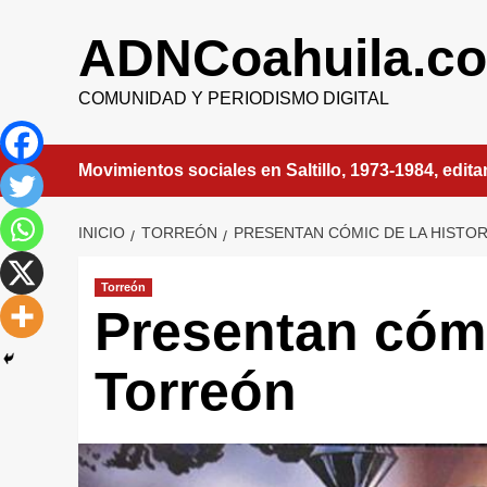
Saltar
al
ADNCoahuila.c
contenido
COMUNIDAD Y PERIODISMO DIGITAL
Movimientos sociales en Saltillo, 1973-1984, edit
INICIO
TORREÓN
PRESENTAN CÓMIC DE LA HISTO
Torreón
Presentan cómi
Torreón