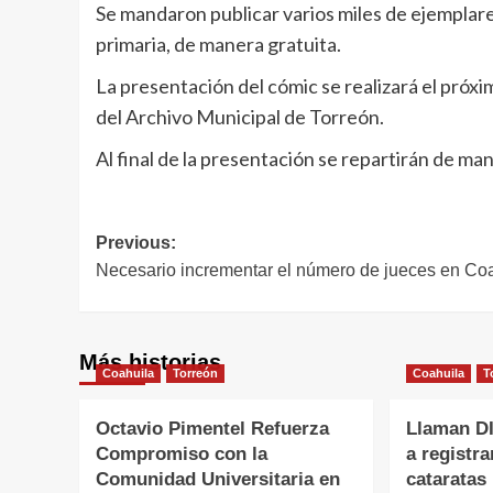
Se mandaron publicar varios miles de ejemplares 
primaria, de manera gratuita.
La presentación del cómic se realizará el próxi
del Archivo Municipal de Torreón.
Al final de la presentación se repartirán de ma
Navegación
Previous:
Necesario incrementar el número de jueces en Co
de
entradas
Más historias
Coahuila
Torreón
Coahuila
T
Octavio Pimentel Refuerza
Llaman DI
Compromiso con la
a registra
Comunidad Universitaria en
cataratas