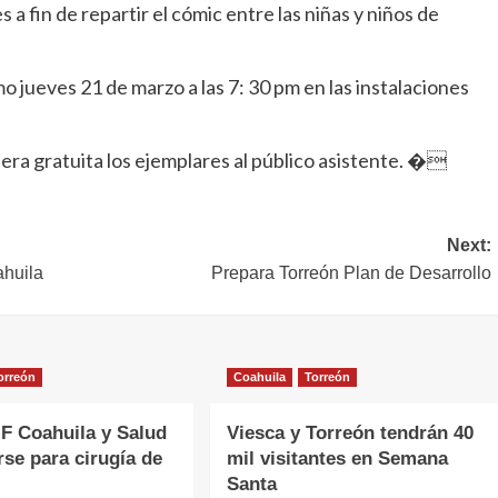
a fin de repartir el cómic entre las niñas y niños de
mo jueves 21 de marzo a las 7: 30 pm en las instalaciones
nera gratuita los ejemplares al público asistente. �
Next:
ahuila
Prepara Torreón Plan de Desarrollo
orreón
Coahuila
Torreón
F Coahuila y Salud
Viesca y Torreón tendrán 40
rse para cirugía de
mil visitantes en Semana
Santa