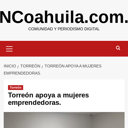
Saltar
NCoahuila.com
al
contenido
COMUNIDAD Y PERIODISMO DIGITAL
Menú
primario
INICIO
TORREÓN
TORREÓN APOYA A MUJERES
EMPRENDEDORAS.
Torreón
Torreón apoya a mujeres
emprendedoras.