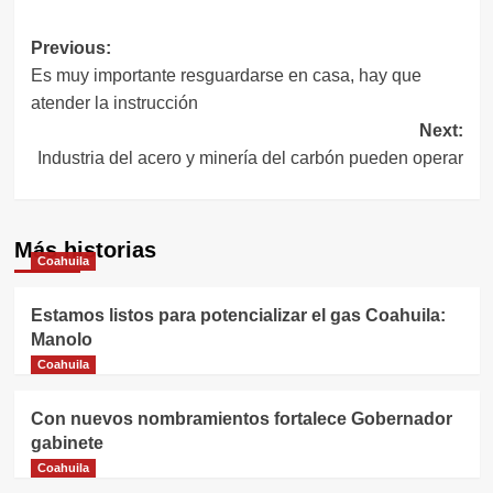
Navegación
Previous:
Es muy importante resguardarse en casa, hay que
de
atender la instrucción
entradas
Next:
Industria del acero y minería del carbón pueden operar
Más historias
Coahuila
Estamos listos para potencializar el gas Coahuila:
Manolo
Coahuila
Con nuevos nombramientos fortalece Gobernador
gabinete
Coahuila