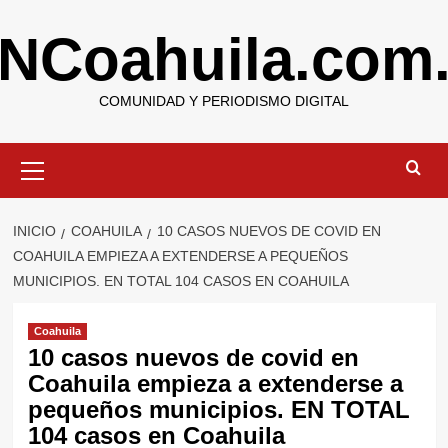
Saltar
NCoahuila.com
al
contenido
COMUNIDAD Y PERIODISMO DIGITAL
Menú
primario
INICIO
COAHUILA
10 CASOS NUEVOS DE COVID EN
COAHUILA EMPIEZA A EXTENDERSE A PEQUEÑOS
MUNICIPIOS. EN TOTAL 104 CASOS EN COAHUILA
Coahuila
10 casos nuevos de covid en
Coahuila empieza a extenderse a
pequeños municipios. EN TOTAL
104 casos en Coahuila