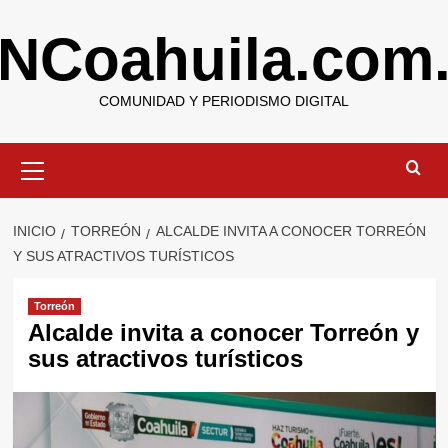
Saltar
NCoahuila.com
al
contenido
COMUNIDAD Y PERIODISMO DIGITAL
Menú
primario
INICIO
TORREÓN
ALCALDE INVITA A CONOCER TORREÓN
Y SUS ATRACTIVOS TURÍSTICOS
Torreón
Alcalde invita a conocer Torreón y
sus atractivos turísticos