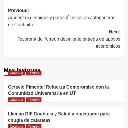
Navegación
Previous:
Aumentan despidos y paros técnicos en autoparteras
de
de Coahuila
entradas
Next:
Tesorería de Torreón desmiente entrega de apoyos
económicos
Más historias
Coahuila
Torreón
Octavio Pimentel Refuerza Compromiso con la
Comunidad Universitaria en UT
Coahuila
Torreón
Llaman DIF Coahuila y Salud a registrarse para
cirugía de cataratas
Coahuila
Torreón