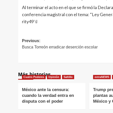
Al terminar el acto en el que se firmó la Declar
conferencia magistral con el tema: “Ley Genera
rity49 \l
Navegación
Previous:
Busca Torreón erradicar deserción escolar
de
entradas
Más historias
Cuatro Poderes
Opinión
Saltillo
extraNEWS
México ante la censura:
Trump pr
cuando la verdad entra en
plantas a
disputa con el poder
México y