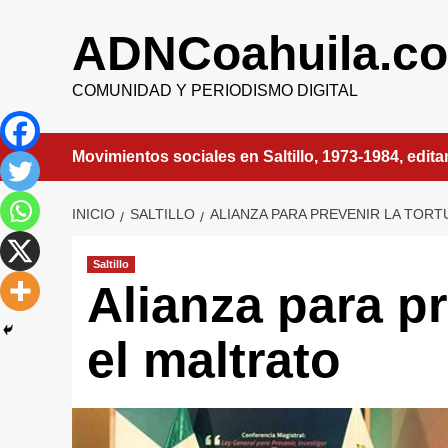
Saltar
al
ADNCoahuila.c
contenido
COMUNIDAD Y PERIODISMO DIGITAL
Movimientos sociales en Saltillo, 1973-1984, edit
INICIO
SALTILLO
ALIANZA PARA PREVENIR LA TORT
Saltillo
Alianza para pr
el maltrato