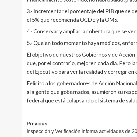
3.- Incrementar el porcentaje del PIB que se de
el 5% que recomienda OCDE y la OMS.
4.- Conservar y ampliar la cobertura que se ve
5.- Que en todo momento haya médicos, enferme
El objetivo de nuestros Gobiernos y de Acción N
que, por el contrario, mejoren cada día. Pero 
del Ejecutivo para ver la realidad y corregir en
Felicito a los gobernadores de Acción Nacional
a la gente que gobernados, asumieron su respon
federal que está colapsando el sistema de salud
Navegación
Previous:
Inspección y Verificación informa actividades de 2
de