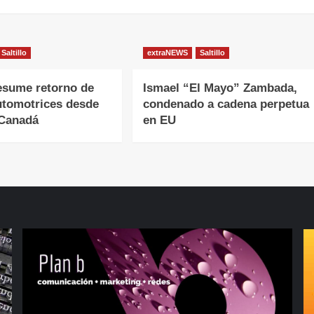
Saltillo
extraNEWS
Saltillo
esume retorno de
Ismael “El Mayo” Zambada,
utomotrices desde
condenado a cadena perpetua
 Canadá
en EU