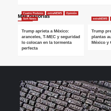
entradas
Cuatro Poderes
extraNEWS
Opinión
Más historias
Soft News
extraNEWS
Trump aprieta a México:
Trump pr
aranceles, T-MEC y seguridad
plantas a
lo colocan en la tormenta
México y
perfecta