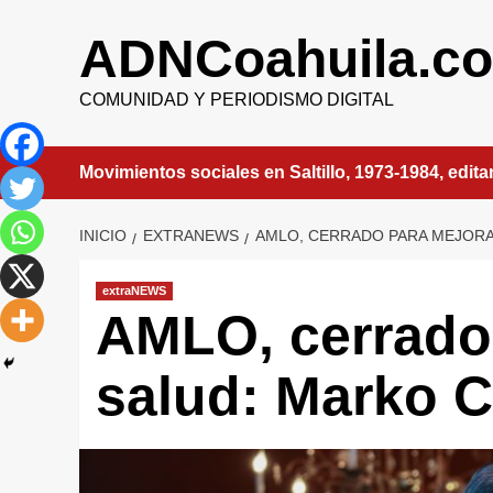
Saltar
al
ADNCoahuila.c
contenido
COMUNIDAD Y PERIODISMO DIGITAL
Movimientos sociales en Saltillo, 1973-1984, edit
INICIO
EXTRANEWS
AMLO, CERRADO PARA MEJORA
extraNEWS
AMLO, cerrado 
salud: Marko C