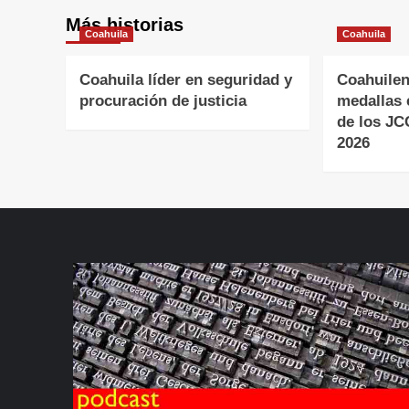
Más historias
Coahuila
Coahuila
Coahuila líder en seguridad y
Coahuilen
procuración de justicia
medallas 
de los J
2026