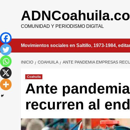
Saltar
al
ADNCoahuila.c
contenido
COMUNIDAD Y PERIODISMO DIGITAL
Movimientos sociales en Saltillo, 1973-1984, edit
INICIO
COAHUILA
ANTE PANDEMIA EMPRESAS REC
Coahuila
Ante pandemia
recurren al e