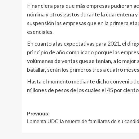
Financiera para que más empresas pudieran acc
nómina y otros gastos durante la cuarentena y
suspensión las empresas que en la primera et
esenciales.
En cuanto a las expectativas para 2021, el diri
principio de año complicado porque las empresa
volúmenes de ventas que se tenían, a lo mejor s
batallar, serán los primeros tres a cuatro meses
Hasta el momento mediante dicho convenio de
millones de pesos de los cuales el 45 por ciento
Navegación
Previous:
Lamenta UDC la muerte de familiares de su candi
de
entradas