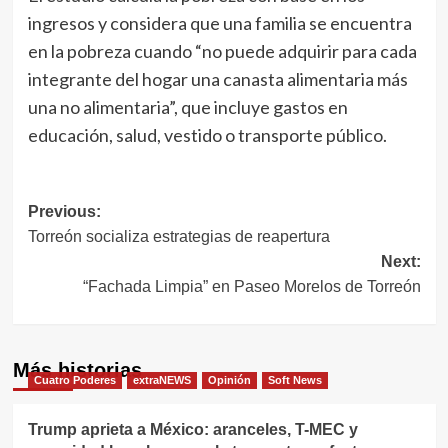
ingresos y considera que una familia se encuentra
en la pobreza cuando “no puede adquirir para cada
integrante del hogar una canasta alimentaria más
una no alimentaria”, que incluye gastos en
educación, salud, vestido o transporte público.
Navegación
Previous:
Torreón socializa estrategias de reapertura
de
Next:
entradas
“Fachada Limpia” en Paseo Morelos de Torreón
Más historias
Cuatro Poderes
extraNEWS
Opinión
Soft News
Trump aprieta a México: aranceles, T-MEC y