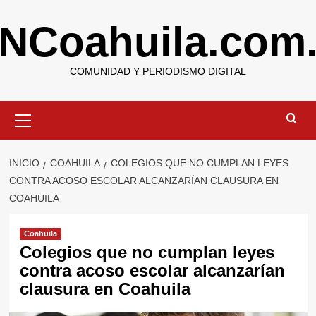
Saltar
NCoahuila.com
al
contenido
COMUNIDAD Y PERIODISMO DIGITAL
Menú
primario
INICIO
COAHUILA
COLEGIOS QUE NO CUMPLAN LEYES
CONTRA ACOSO ESCOLAR ALCANZARÍAN CLAUSURA EN
COAHUILA
Coahuila
Colegios que no cumplan leyes
contra acoso escolar alcanzarían
clausura en Coahuila