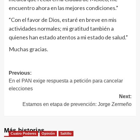
encuentro ahora en las mejores condiciones.”
“Con el favor de Dios, estaré en breve en mis
actividades normales; mi gratitud también a
quienes han estado atentos a mi estado de salud.”
Muchas gracias.
Navegación
Previous:
En el PAN exige respuesta a petición para cancelar
de
elecciones
entradas
Next:
Estamos en etapa de prevención: Jorge Zermeño
Más historias
Cuatro Poderes
Opinión
Saltillo