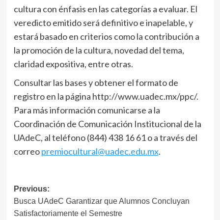
cultura con énfasis en las categorías a evaluar. El
veredicto emitido será definitivo e inapelable, y
estará basado en criterios como la contribución a
la promoción de la cultura, novedad del tema,
claridad expositiva, entre otras.
Consultar las bases y obtener el formato de
registro en la página http://www.uadec.mx/ppc/.
Para más información comunicarse a la
Coordinación de Comunicación Institucional de la
UAdeC, al teléfono (844) 438 16 61 o a través del
correo
premiocultural@uadec.edu.mx
.
Navegación
Previous:
Busca UAdeC Garantizar que Alumnos Concluyan
de
Satisfactoriamente el Semestre