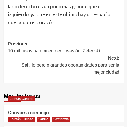
lado derecho es un poco más grande que el
izquierdo, ya que en este último hay un espacio
que ocupa el corazón.
Navegación
Previous:
10 mil rusos han muerto en invasión: Zelenski
de
Next:
entradas
| Saltillo perdió grandes oportunidades para ser la
mejor ciudad
Más historias
Lo más Curioso
Conversa conmigo…
Lo más Curioso
Saltillo
Soft News