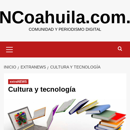
Saltar
NCoahuila.com
al
contenido
COMUNIDAD Y PERIODISMO DIGITAL
Menú
primario
INICIO
EXTRANEWS
CULTURA Y TECNOLOGÍA
extraNEWS
Cultura y tecnología