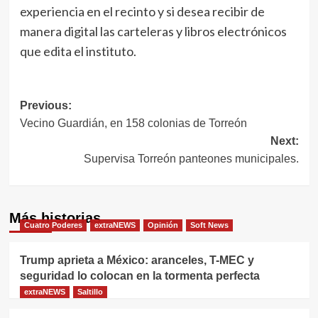
experiencia en el recinto y si desea recibir de
manera digital las carteleras y libros electrónicos
que edita el instituto.
Navegación
Previous:
Vecino Guardián, en 158 colonias de Torreón
de
Next:
entradas
Supervisa Torreón panteones municipales.
Más historias
Cuatro Poderes
extraNEWS
Opinión
Soft News
Trump aprieta a México: aranceles, T-MEC y
seguridad lo colocan en la tormenta perfecta
extraNEWS
Saltillo