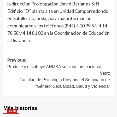
la dirección Prolongación David Berlanga S/N
Edificio “D” planta alta en Unidad Camporredondo
en Saltillo, Coahuila; para más información
comunicarse a los teléfonos (844) 4 10 99 54, 4 14
78 58 y 4 14 81 02 en la Coordinación de Educación
a Distancia.
Navegación
Previous:
Produce y distribuye AHMSA solución antibacterial
de
Next:
entradas
Facultad de Psicología Pospone el Seminario de
“Género: Sexualidad, Salud y Violencia”
Más historias
uucc