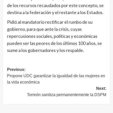
de los recursos recaudados por este concepto, se
destina a la federación y el restante a los Estados.
Pidió al mandatorio rectificar el rumbo de su
gobierno, para que ante la crisis, cuyas
repercusiones sociales, políticas y económicas
pueden ser las peores de los últimos 100 años, se
sume a los gobernadores y los respalde.
Navegación
Previous:
Propone UDC garantizar la igualdad de las mujeres en
de
la vida económica
entradas
Next:
Torreón sanitiza permanentemente la DSPM