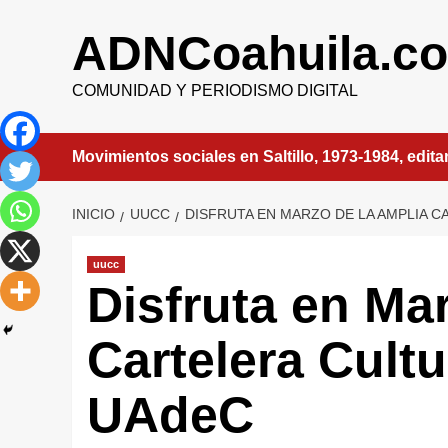
Saltar
al
ADNCoahuila.c
contenido
COMUNIDAD Y PERIODISMO DIGITAL
Movimientos sociales en Saltillo, 1973-1984, edit
INICIO
UUCC
DISFRUTA EN MARZO DE LA AMPLIA 
uucc
Disfruta en Ma
Cartelera Cultu
UAdeC