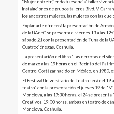
“Mujer entretejiendo tu esencia” taller vivencia
instalaciones de grupos talleres Blvd. V. Carr
los ancestros mujeres, las mujeres con las que 
Explanarte ofrecerá la presentación de Armónico
de la UAdeC se presenta el viernes 13 a las 12:0
sábado 21 con la presentación de Tuna de la UA
Cuatrociénegas, Coahuila.
La presentación del libro “Las derrotas del sil
de marzo a las 19 horas en el Recinto del Patri
Centro. Cortázar nacido en México, en 1980, es
El Festival Universitario de Teatro será del 19 
teatro” con la presentación el jueves 19 de “Mi
Monclova, a las 19:30 horas, el 24 se presenta “
Creativos, 19:00 horas, ambas en teatro de cám
Monclova, Coahuila.