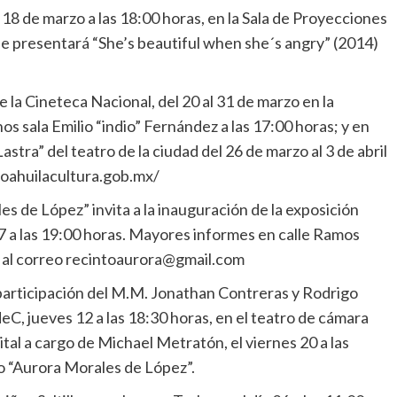
18 de marzo a las 18:00 horas, en la Sala de Proyecciones
se presentará “She’s beautiful when she´s angry” (2014)
 la Cineteca Nacional, del 20 al 31 de marzo en la
ala Emilio “indio” Fernández a las 17:00 horas; y en
tra” del teatro de la ciudad del 26 de marzo al 3 de abril
/coahuilacultura.gob.mx/
es de López” invita a la inauguración de la exposición
27 a las 19:00 horas. Mayores informes en calle Ramos
 o al correo recintoaurora@gmail.com
a participación del M.M. Jonathan Contreras y Rodrigo
eC, jueves 12 a las 18:30 horas, en el teatro de cámara
cital a cargo de Michael Metratón, el viernes 20 a las
io “Aurora Morales de López”.