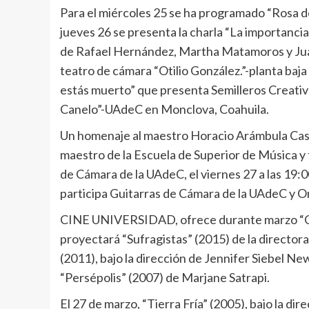
Para el miércoles 25 se ha programado “Rosa de
jueves 26 se presenta la charla “La importancia 
de Rafael Hernández, Martha Matamoros y Juan
teatro de cámara “Otilio González.”-planta baja
estás muerto” que presenta Semilleros Creativo
Canelo”-UAdeC en Monclova, Coahuila.
Un homenaje al maestro Horacio Arámbula Caste
maestro de la Escuela de Superior de Música y 
de Cámara de la UAdeC, el viernes 27 a las 19:0
participa Guitarras de Cámara de la UAdeC y Or
CINE UNIVERSIDAD, ofrece durante marzo “Cicl
proyectará “Sufragistas” (2015) de la director
(2011), bajo la dirección de Jennifer Siebel Ne
“Persépolis” (2007) de Marjane Satrapi.
El 27 de marzo, “Tierra Fría” (2005), bajo la di