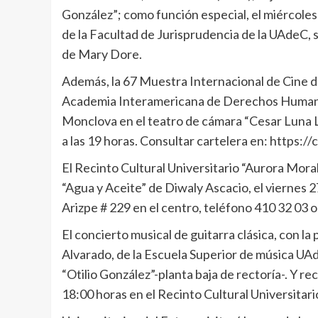
González”; como función especial, el miércoles 
de la Facultad de Jurisprudencia de la UAdeC, 
de Mary Dore.
Además, la 67 Muestra Internacional de Cine de
Academia Interamericana de Derechos Humanos s
Monclova en el teatro de cámara “Cesar Luna Las
a las 19 horas. Consultar cartelera en: https:/
El Recinto Cultural Universitario “Aurora Moral
“Agua y Aceite” de Diwaly Ascacio, el viernes 
Arizpe # 229 en el centro, teléfono 410 32 03
El concierto musical de guitarra clásica, con l
Alvarado, de la Escuela Superior de música UAd
“Otilio González”-planta baja de rectoría-. Y re
18:00 horas en el Recinto Cultural Universitar