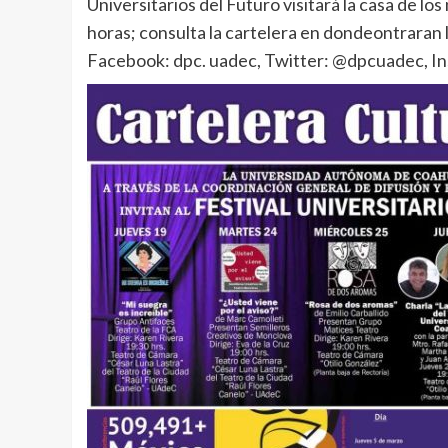
Universitarios del Futuro visitará la casa de los 
horas; consulta la cartelera en dondeontraran la
Facebook: dpc. uadec, Twitter: @dpcuadec, I