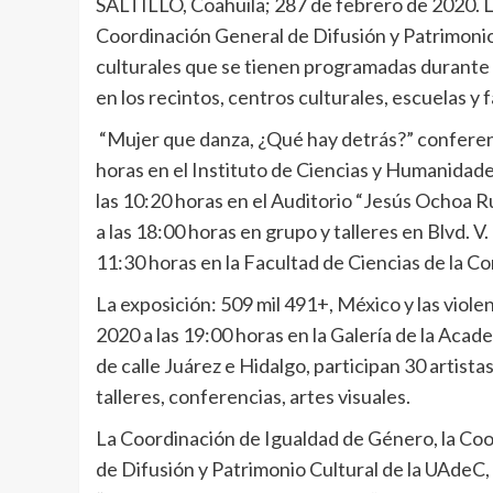
SALTILLO, Coahuila; 287 de febrero de 2020. L
Coordinación General de Difusión y Patrimonio C
culturales que se tienen programadas durante 
en los recintos, centros culturales, escuelas y
“Mujer que danza, ¿Qué hay detrás?” conferenci
horas en el Instituto de Ciencias y Humanidade
las 10:20 horas en el Auditorio “Jesús Ochoa 
a las 18:00 horas en grupo y talleres en Blvd. V
11:30 horas en la Facultad de Ciencias de la C
La exposición: 509 mil 491+, México y las violen
2020 a las 19:00 horas en la Galería de la Ac
de calle Juárez e Hidalgo, participan 30 artistas
talleres, conferencias, artes visuales.
La Coordinación de Igualdad de Género, la Coor
de Difusión y Patrimonio Cultural de la UAdeC,