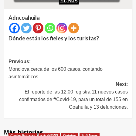
Adncoahuila
Dónde están los fieles y los turistas?
Navegación
Previous:
Monclova cerca de los 600 casos, contando
de
asintomáticos
entradas
Next:
El reporte de las 12:00 registra 11 nuevos casos
confirmados de #Covid-19, para un total de 155 en
Coahuila y 13 defunciones.
Más historias
Cuatro Poderes
extraNEWS
Opinión
Soft News