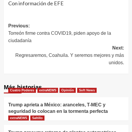
Con información de EFE
Navegación
Previous:
Torreón firme contra COVID19, piden apoyo de la
de
ciudadanía
entradas
Next:
Regresaremos, Coahuila. Y seremos mejores y más
unidos.
Más historias
Cuatro Poderes
extraNEWS
Opinión
Soft News
Trump aprieta a México: aranceles, T-MEC y
seguridad lo colocan en la tormenta perfecta
extraNEWS
Saltillo