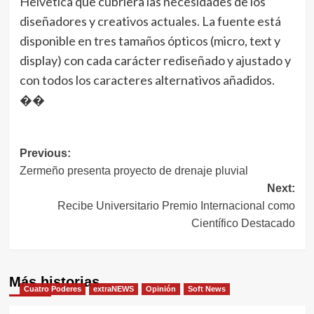
Helvetica que cubriera las necesidades de los
diseñadores y creativos actuales. La fuente está
disponible en tres tamaños ópticos (micro, text y
display) con cada carácter rediseñado y ajustado y
con todos los caracteres alternativos añadidos.
��
Navegación
Previous:
Zermeño presenta proyecto de drenaje pluvial
de
Next:
entradas
Recibe Universitario Premio Internacional como
Científico Destacado
Más historias
Cuatro Poderes
extraNEWS
Opinión
Soft News