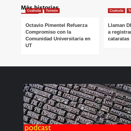
Más historias
Coahuila
Torreón
Coahuila
T
Octavio Pimentel Refuerza
Llaman DI
Compromiso con la
a registra
Comunidad Universitaria en
cataratas
UT