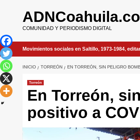
Saltar
al
ADNCoahuila.c
contenido
COMUNIDAD Y PERIODISMO DIGITAL
Movimientos sociales en Saltillo, 1973-1984, edit
INICIO
TORREÓN
EN TORREÓN, SIN PELIGRO BOMB
Torreón
En Torreón, si
positivo a COV