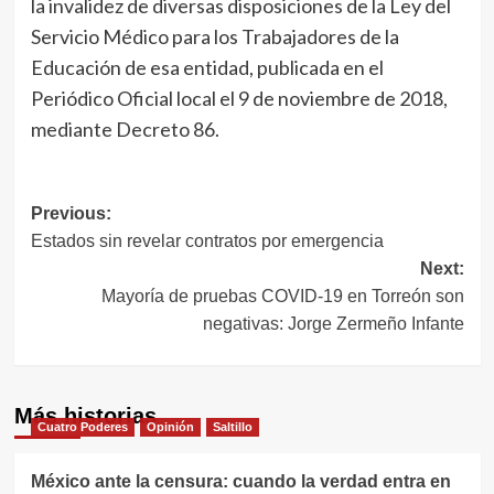
la invalidez de diversas disposiciones de la Ley del
Servicio Médico para los Trabajadores de la
Educación de esa entidad, publicada en el
Periódico Oficial local el 9 de noviembre de 2018,
mediante Decreto 86.
Navegación
Previous:
Estados sin revelar contratos por emergencia
de
Next:
entradas
Mayoría de pruebas COVID-19 en Torreón son
negativas: Jorge Zermeño Infante
Más historias
Cuatro Poderes
Opinión
Saltillo
México ante la censura: cuando la verdad entra en