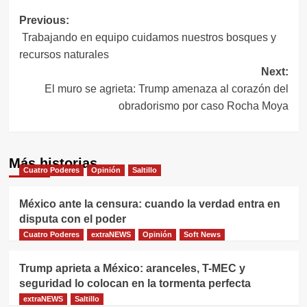
Navegación
Previous:
Trabajando en equipo cuidamos nuestros bosques y
de
recursos naturales
entradas
Next:
El muro se agrieta: Trump amenaza al corazón del
obradorismo por caso Rocha Moya
Más historias
Cuatro Poderes
Opinión
Saltillo
México ante la censura: cuando la verdad entra en
disputa con el poder
Cuatro Poderes
extraNEWS
Opinión
Soft News
Trump aprieta a México: aranceles, T-MEC y
seguridad lo colocan en la tormenta perfecta
extraNEWS
Saltillo