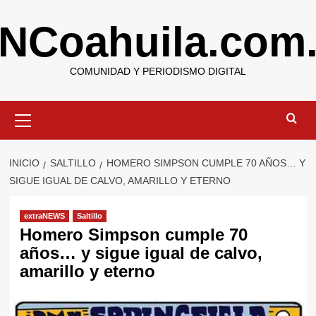
Saltar
NCoahuila.com
al
contenido
COMUNIDAD Y PERIODISMO DIGITAL
Menú
primario
INICIO
SALTILLO
HOMERO SIMPSON CUMPLE 70 AÑOS… Y
SIGUE IGUAL DE CALVO, AMARILLO Y ETERNO
extraNEWS
Saltillo
Homero Simpson cumple 70
años… y sigue igual de calvo,
amarillo y eterno