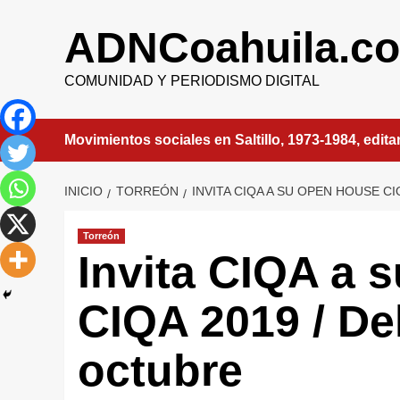
Saltar
al
ADNCoahuila.c
contenido
COMUNIDAD Y PERIODISMO DIGITAL
Movimientos sociales en Saltillo, 1973-1984, edit
INICIO
TORREÓN
INVITA CIQA A SU OPEN HOUSE CI
Torreón
Invita CIQA a 
CIQA 2019 / Del
octubre