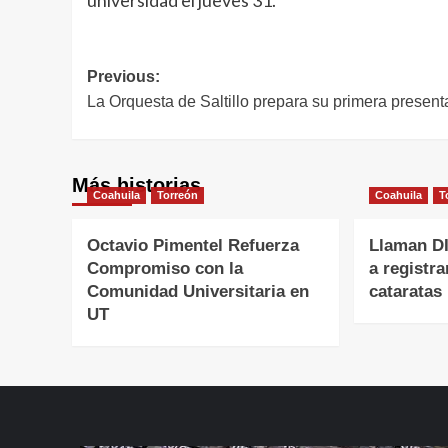
universidad el jueves 31.
Navegación
Previous:
La Orquesta de Saltillo prepara su primera present
de
entradas
Más historias
Coahuila
Torreón
Coahuila
T
Octavio Pimentel Refuerza
Llaman DI
Compromiso con la
a registra
Comunidad Universitaria en
cataratas
UT