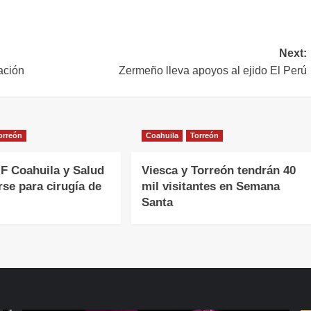
Next:
ación
Zermeño lleva apoyos al ejido El Perú
orreón
Coahuila
Torreón
F Coahuila y Salud
Viesca y Torreón tendrán 40
rse para cirugía de
mil visitantes en Semana
Santa