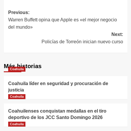
Navegación
Previous:
Warren Buffett opina que Apple es «el mejor negocio
de
del mundo»
entradas
Next:
Policías de Torreón inician nuevo curso
Más historias
Coahuila
Coahuila líder en seguridad y procuración de
justicia
Coahuila
Coahuilenses conquistan medallas en el tiro
deportivo de los JCC Santo Domingo 2026
Coahuila