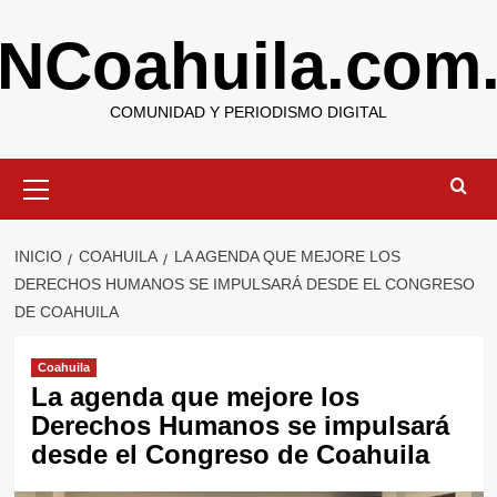
Saltar
NCoahuila.com
al
contenido
COMUNIDAD Y PERIODISMO DIGITAL
Menú
primario
INICIO
COAHUILA
LA AGENDA QUE MEJORE LOS
DERECHOS HUMANOS SE IMPULSARÁ DESDE EL CONGRESO
DE COAHUILA
Coahuila
La agenda que mejore los
Derechos Humanos se impulsará
desde el Congreso de Coahuila