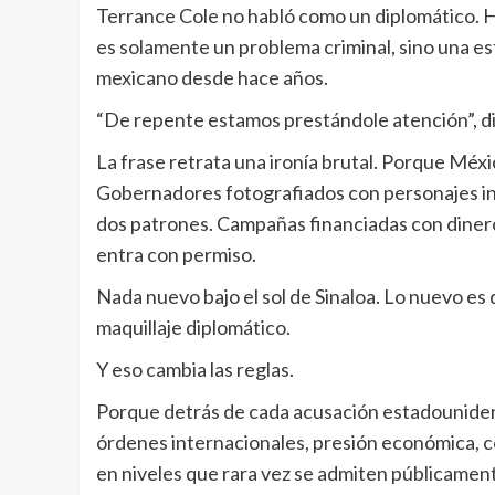
Terrance Cole no habló como un diplomático. 
es solamente un problema criminal, sino una est
mexicano desde hace años.
“De repente estamos prestándole atención”, di
La frase retrata una ironía brutal. Porque Méxic
Gobernadores fotografiados con personajes in
dos patrones. Campañas financiadas con dinero 
entra con permiso.
Nada nuevo bajo el sol de Sinaloa. Lo nuevo es
maquillaje diplomático.
Y eso cambia las reglas.
Porque detrás de cada acusación estadouniden
órdenes internacionales, presión económica, c
en niveles que rara vez se admiten públicamen