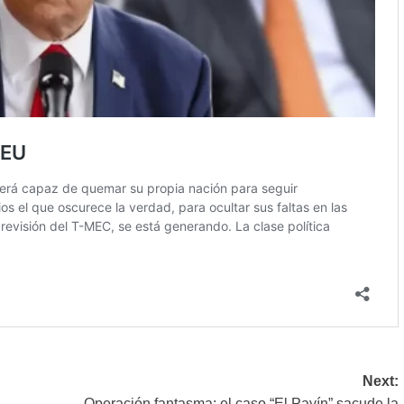
Next:
Operación fantasma: el caso “El Payín” sacude la