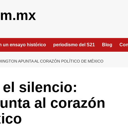
om.mx
an un ensayo histórico
periodismo del S21
Blog
Con
SHINGTON APUNTA AL CORAZÓN POLÍTICO DE MÉXICO
l silencio:
unta al corazón
xico