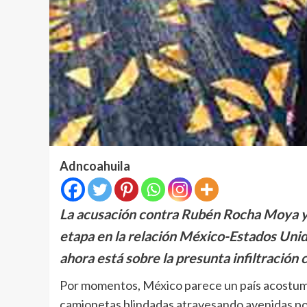
Adncoahuila
La acusación contra Rubén Rocha Moya y 
etapa en la relación México-Estados Unidos
ahora está sobre la presunta infiltración c
Por momentos, México parece un país acostumbr
camionetas blindadas atravesando avenidas po