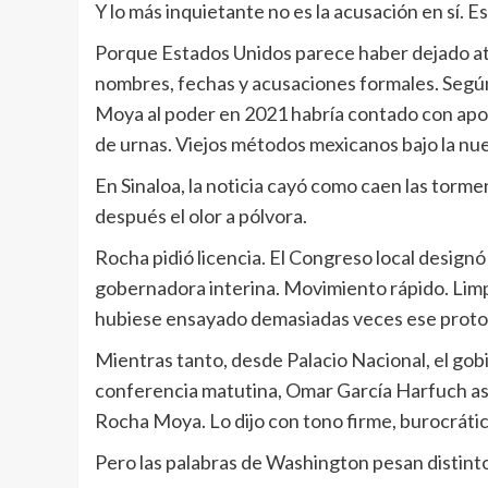
Y lo más inquietante no es la acusación en sí. 
Porque Estados Unidos parece haber dejado atr
nombres, fechas y acusaciones formales. Según
Moya al poder en 2021 habría contado con apoy
de urnas. Viejos métodos mexicanos bajo la nue
En Sinaloa, la noticia cayó como caen las torme
después el olor a pólvora.
Rocha pidió licencia. El Congreso local design
gobernadora interina. Movimiento rápido. Limpi
hubiese ensayado demasiadas veces ese proto
Mientras tanto, desde Palacio Nacional, el gob
conferencia matutina, Omar García Harfuch ase
Rocha Moya. Lo dijo con tono firme, burocrático
Pero las palabras de Washington pesan distint