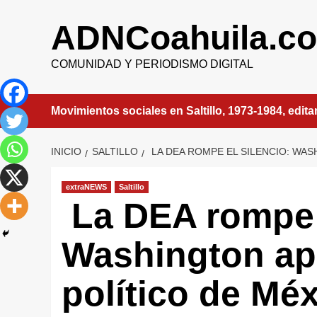
Saltar
al
ADNCoahuila.c
contenido
COMUNIDAD Y PERIODISMO DIGITAL
Movimientos sociales en Saltillo, 1973-1984, edit
INICIO
SALTILLO
LA DEA ROMPE EL SILENCIO: WA
extraNEWS
Saltillo
La DEA rompe e
Washington ap
político de Mé