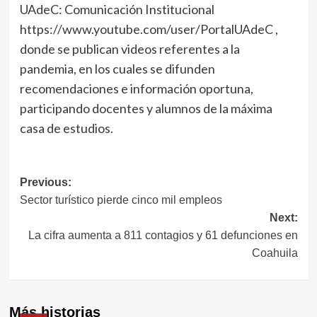
UAdeC: Comunicación Institucional
https://www.youtube.com/user/PortalUAdeC ,
donde se publican videos referentes a la
pandemia, en los cuales se difunden
recomendaciones e información oportuna,
participando docentes y alumnos de la máxima
casa de estudios.
Navegación
Previous:
Sector turístico pierde cinco mil empleos
de
Next:
entradas
La cifra aumenta a 811 contagios y 61 defunciones en
Coahuila
Más historias