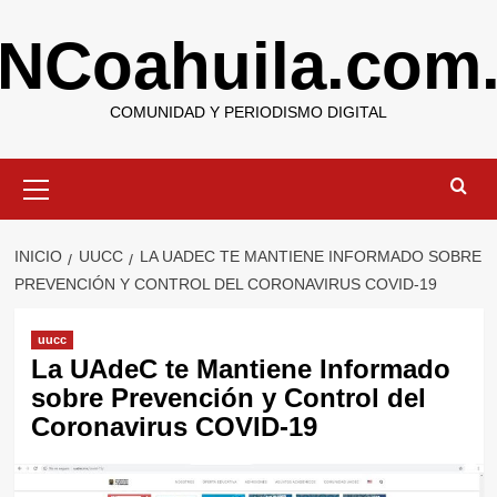
Saltar
NCoahuila.com
al
contenido
COMUNIDAD Y PERIODISMO DIGITAL
Menú
primario
INICIO
UUCC
LA UADEC TE MANTIENE INFORMADO SOBRE
PREVENCIÓN Y CONTROL DEL CORONAVIRUS COVID-19
uucc
La UAdeC te Mantiene Informado
sobre Prevención y Control del
Coronavirus COVID-19