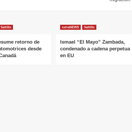
Saltillo
extraNEWS
Saltillo
esume retorno de
Ismael “El Mayo” Zambada,
utomotrices desde
condenado a cadena perpetua
 Canadá
en EU