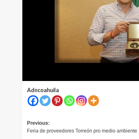
Adncoahuila
Navegación
Previous:
Feria de proveedores Torreón pro medio ambiente
de