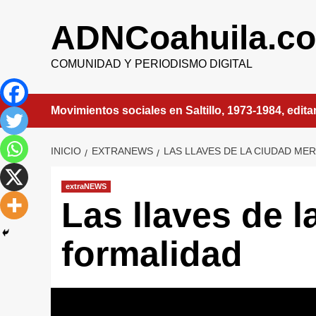
Saltar
al
ADNCoahuila.c
contenido
COMUNIDAD Y PERIODISMO DIGITAL
Movimientos sociales en Saltillo, 1973-1984, edit
INICIO
EXTRANEWS
LAS LLAVES DE LA CIUDAD M
extraNEWS
Las llaves de 
formalidad