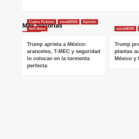
entradas
Cuatro Poderes
extraNEWS
Opinión
Más historias
Soft News
extraNEWS
Trump aprieta a México:
Trump pr
aranceles, T-MEC y seguridad
plantas a
lo colocan en la tormenta
México y
perfecta