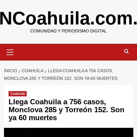
Saltar
NCoahuila.com
al
contenido
COMUNIDAD Y PERIODISMO DIGITAL
Menú
primario
INICIO
COAHUILA
LLEGA COAHUILA A 756 CASOS,
MONCLOVA 285 Y TORREÓN 152. SON YA 60 MUERTES
Coahuila
Llega Coahuila a 756 casos,
Monclova 285 y Torreón 152. Son
ya 60 muertes