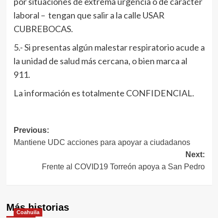
por situaciones de extrema urgencia o de carácter
laboral – tengan que salir a la calle USAR
CUBREBOCAS.
5.- Si presentas algún malestar respiratorio acude a
la unidad de salud más cercana, o bien marca al
911.
La información es totalmente CONFIDENCIAL.
Navegación
Previous:
Mantiene UDC acciones para apoyar a ciudadanos
de
Next:
entradas
Frente al COVID19 Torreón apoya a San Pedro
Más historias
Coahuila