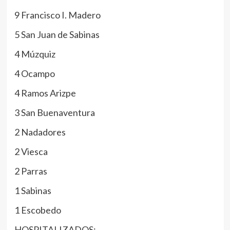
9 Francisco I. Madero
5 San Juan de Sabinas
4 Múzquiz
4 Ocampo
4 Ramos Arizpe
3 San Buenaventura
2 Nadadores
2 Viesca
2 Parras
1 Sabinas
1 Escobedo
HOSPITALIZADOS: