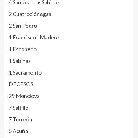
4 San Juan de Sabinas
2 Cuatrociénegas
2 San Pedro
1 Francisco I Madero
1 Escobedo
1 Sabinas
1 Sacramento
DECESOS:
29 Monclova
7 Saltillo
7 Torreón
5 Acuña