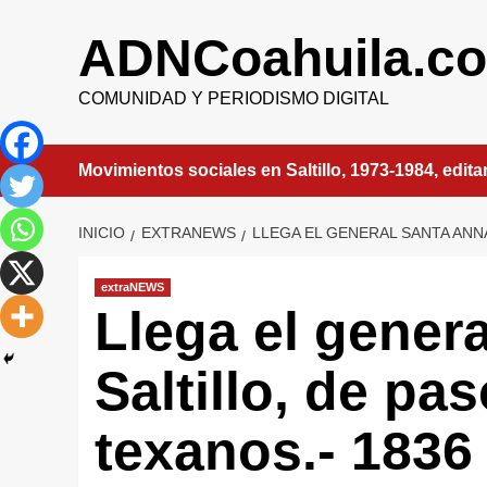
Saltar
al
ADNCoahuila.c
contenido
COMUNIDAD Y PERIODISMO DIGITAL
Movimientos sociales en Saltillo, 1973-1984, edit
INICIO
EXTRANEWS
LLEGA EL GENERAL SANTA ANNA
extraNEWS
Llega el gener
Saltillo, de pa
texanos.- 1836