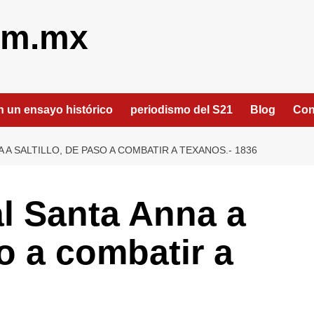
om.mx
an un ensayo histórico
periodismo del S21
Blog
Con
 A SALTILLO, DE PASO A COMBATIR A TEXANOS.- 1836
al Santa Anna a
so a combatir a