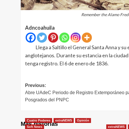
Remember the Alamo Fred
Adncoahuila
Llega a Saltillo el General Santa Anna y su e
anglotejanos. Durante su estancia en la ciudad s
tenga registro. El 6 de enero de 1836.
Navegación
Previous:
Abre UAdeC Periodo de Registro Extemporáneo p
de
Posgrados del PNPC
entradas
Cuatro Poderes
extraNEWS
Opinión
Más historias
Soft News
extraNEWS