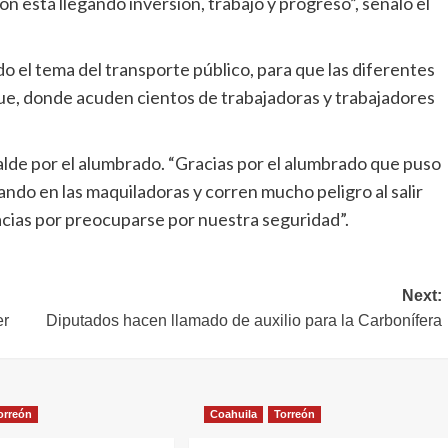
 está llegando inversión, trabajo y progreso”, señaló el
 el tema del transporte público, para que las diferentes
que, donde acuden cientos de trabajadoras y trabajadores
alde por el alumbrado. “Gracias por el alumbrado que puso
ando en las maquiladoras y corren mucho peligro al salir
acias por preocuparse por nuestra seguridad”.
Next:
er
Diputados hacen llamado de auxilio para la Carbonífera
orreón
Coahuila
Torreón