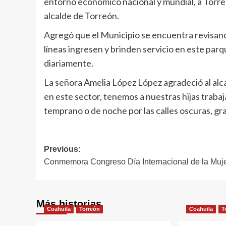
entorno económico nacional y mundial, a Torreón
alcalde de Torreón.
Agregó que el Municipio se encuentra revisando
líneas ingresen y brinden servicio en este par
diariamente.
La señora Amelia López López agradeció al alc
en este sector, tenemos a nuestras hijas trabaj
temprano o de noche por las calles oscuras, gr
Navegación
Previous:
Conmemora Congreso Día Internacional de la Muj
de
entradas
Más historias
Coahuila
Torreón
Coahuila
T