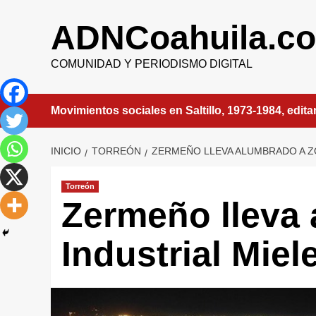
Saltar
al
ADNCoahuila.c
contenido
COMUNIDAD Y PERIODISMO DIGITAL
Movimientos sociales en Saltillo, 1973-1984, edit
INICIO
TORREÓN
ZERMEÑO LLEVA ALUMBRADO A Z
Torreón
Zermeño lleva
Industrial Miel