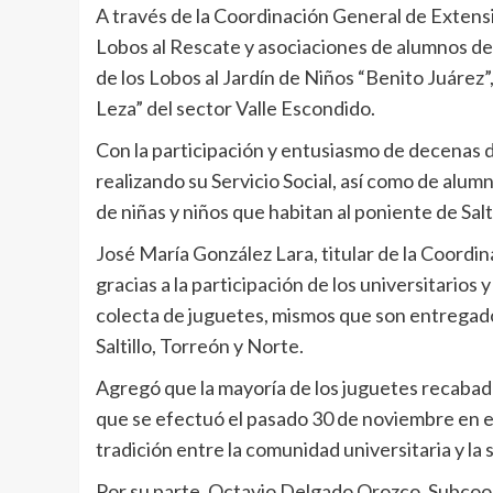
A través de la Coordinación General de Extensi
Lobos al Rescate y asociaciones de alumnos de e
de los Lobos al Jardín de Niños “Benito Juárez”
Leza” del sector Valle Escondido.
Con la participación y entusiasmo de decenas d
realizando su Servicio Social, así como de alum
de niñas y niños que habitan al poniente de Salti
José María González Lara, titular de la Coordi
gracias a la participación de los universitarios 
colecta de juguetes, mismos que son entregado
Saltillo, Torreón y Norte.
Agregó que la mayoría de los juguetes recabad
que se efectuó el pasado 30 de noviembre en e
tradición entre la comunidad universitaria y la
Por su parte, Octavio Delgado Orozco, Subcoo