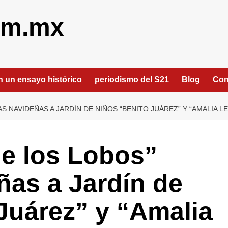
om.mx
an un ensayo histórico
periodismo del S21
Blog
Con
S NAVIDEÑAS A JARDÍN DE NIÑOS “BENITO JUÁREZ” Y “AMALIA LE
de los Lobos”
ñas a Jardín de
Juárez” y “Amalia