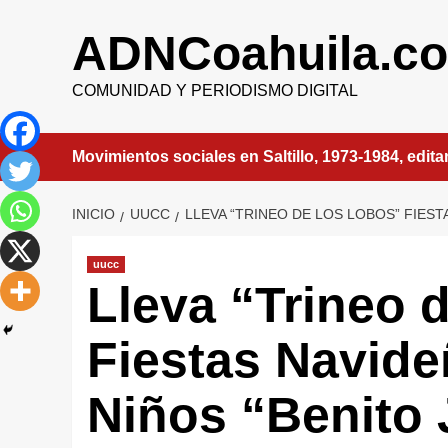
Saltar
al
ADNCoahuila.c
contenido
COMUNIDAD Y PERIODISMO DIGITAL
Movimientos sociales en Saltillo, 1973-1984, edit
INICIO
UUCC
LLEVA “TRINEO DE LOS LOBOS” FIESTA
uucc
Lleva “Trineo 
Fiestas Navide
Niños “Benito 