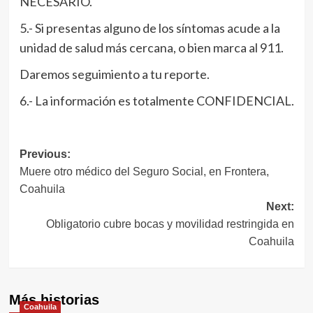
NECESARIO.
5.- Si presentas alguno de los síntomas acude a la
unidad de salud más cercana, o bien marca al 911.
Daremos seguimiento a tu reporte.
6.- La información es totalmente CONFIDENCIAL.
Navegación
Previous:
Muere otro médico del Seguro Social, en Frontera,
de
Coahuila
entradas
Next:
Obligatorio cubre bocas y movilidad restringida en
Coahuila
Más historias
Coahuila