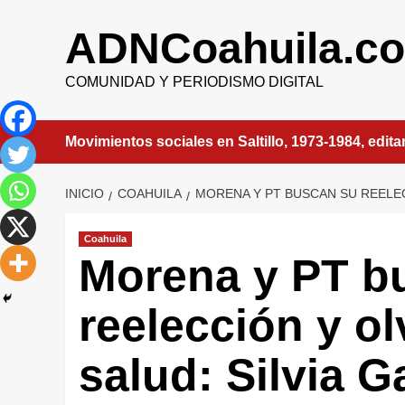
Saltar
al
ADNCoahuila.c
contenido
COMUNIDAD Y PERIODISMO DIGITAL
Movimientos sociales en Saltillo, 1973-1984, edit
INICIO
COAHUILA
MORENA Y PT BUSCAN SU REELECC
Coahuila
Morena y PT b
reelección y ol
salud: Silvia G