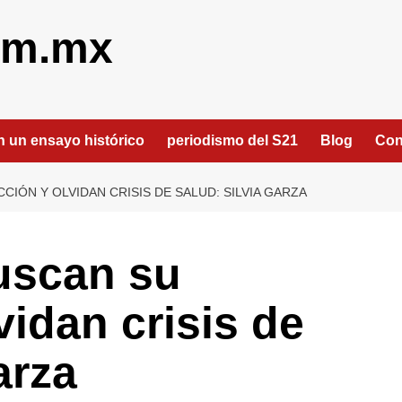
om.mx
an un ensayo histórico
periodismo del S21
Blog
Con
IÓN Y OLVIDAN CRISIS DE SALUD: SILVIA GARZA
uscan su
vidan crisis de
arza