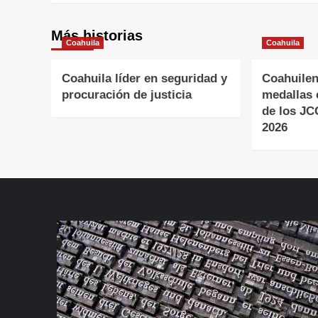
entradas
Más historias
Coahuila
Coahuila
Coahuila líder en seguridad y
Coahuilen
procuración de justicia
medallas 
de los J
2026