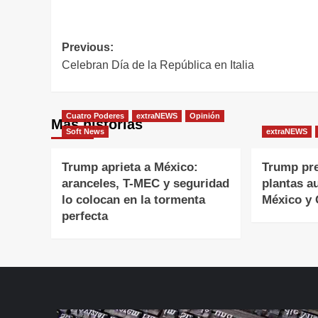
Navegación
Previous:
Celebran Día de la República en Italia
de
entradas
Cuatro Poderes
extraNEWS
Opinión
Más historias
Soft News
extraNEWS
Trump aprieta a México:
Trump pr
aranceles, T-MEC y seguridad
plantas a
lo colocan en la tormenta
México y
perfecta