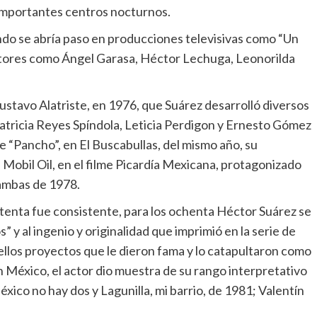
 importantes centros nocturnos.
ando se abría paso en producciones televisivas como “Un
e actores como Ángel Garasa, Héctor Lechuga, Leonorilda
Gustavo Alatriste, en 1976, que Suárez desarrolló diversos
Patricia Reyes Spíndola, Leticia Perdigon y Ernesto Gómez
 de “Pancho”, en El Buscabullas, del mismo año, su
 Mobil Oil, en el filme Picardía Mexicana, protagonizado
ambas de 1978.
etenta fue consistente, para los ochenta Héctor Suárez se
” y al ingenio y originalidad que imprimió en la serie de
ellos proyectos que le dieron fama y lo catapultaron como
n México, el actor dio muestra de su rango interpretativo
co no hay dos y Lagunilla, mi barrio, de 1981; Valentín