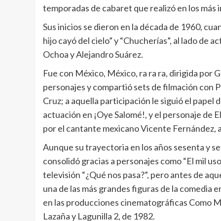
temporadas de cabaret que realizó en los más
Sus inicios se dieron en la década de 1960, cu
hijo cayó del cielo” y “Chucherías”, al lado d
Ochoa y Alejandro Suárez.
Fue con México, México, ra ra ra, dirigida por 
personajes y compartió sets de filmación con 
Cruz; a aquella participación le siguió el papel
actuación en ¡Oye Salomé!, y el personaje de El
por el cantante mexicano Vicente Fernández, 
Aunque su trayectoria en los años sesenta y s
consolidó gracias a personajes como “El mil usos
televisión “¿Qué nos pasa?”, pero antes de aqu
una de las más grandes figuras de la comedia e
en las producciones cinematográficas Como Méxi
Lazaña y Lagunilla 2, de 1982.