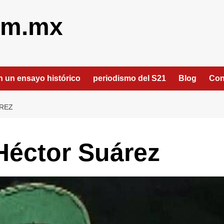
om.mx
an un ensayo histórico
periodismo del S21
Blog
Con
ÁREZ
 Héctor Suárez