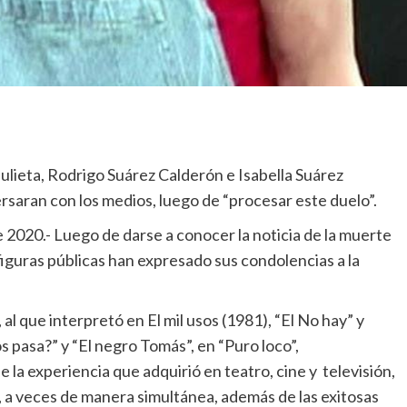
Julieta, Rodrigo Suárez Calderón e Isabella Suárez
rsaran con los medios, luego de “procesar este duelo”.
0.- Luego de darse a conocer la noticia de la muerte
y figuras públicas han expresado sus condolencias a la
l que interpretó en El mil usos (1981), “El No hay” y
 pasa?” y “El negro Tomás”, en “Puro loco”,
la experiencia que adquirió en teatro, cine y televisión,
, a veces de manera simultánea, además de las exitosas