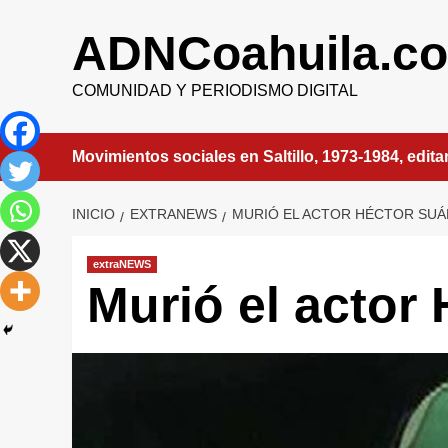
Saltar
al
ADNCoahuila.c
contenido
COMUNIDAD Y PERIODISMO DIGITAL
Movimientos sociales en Saltillo, 1973-1984, edit
INICIO
EXTRANEWS
MURIÓ EL ACTOR HÉCTOR SU
extraNEWS
Murió el actor