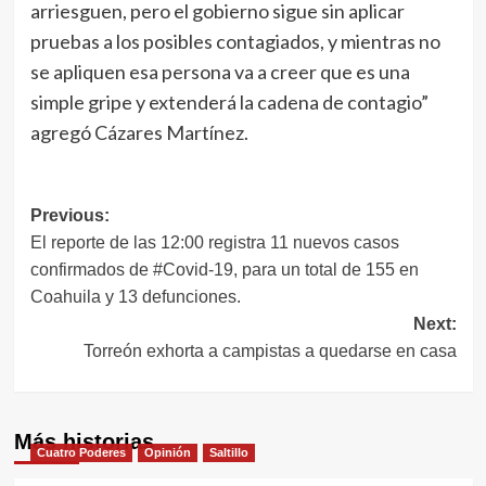
arriesguen, pero el gobierno sigue sin aplicar
pruebas a los posibles contagiados, y mientras no
se apliquen esa persona va a creer que es una
simple gripe y extenderá la cadena de contagio”
agregó Cázares Martínez.
Navegación
Previous:
El reporte de las 12:00 registra 11 nuevos casos
de
confirmados de #Covid-19, para un total de 155 en
entradas
Coahuila y 13 defunciones.
Next:
Torreón exhorta a campistas a quedarse en casa
Más historias
Cuatro Poderes
Opinión
Saltillo