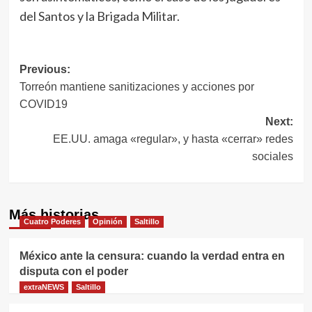
del Santos y la Brigada Militar.
Navegación
Previous:
Torreón mantiene sanitizaciones y acciones por
de
COVID19
entradas
Next:
EE.UU. amaga «regular», y hasta «cerrar» redes
sociales
Más historias
Cuatro Poderes
Opinión
Saltillo
México ante la censura: cuando la verdad entra en
disputa con el poder
extraNEWS
Saltillo