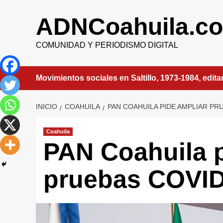
Saltar
al
ADNCoahuila.c
contenido
COMUNIDAD Y PERIODISMO DIGITAL
Movimientos sociales en Saltillo, 1973-1984, edit
INICIO
COAHUILA
PAN COAHUILA PIDE AMPLIAR PR
Coahuila
PAN Coahuila p
pruebas COVID 