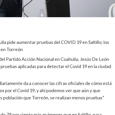
ila pide aumentar pruebas del COVID 19 en Saltillo; los
 en Torreón
l del Partido Acción Nacional en Coahuila, Jesús De León
 pruebas aplicadas para detectar el Covid 19 en la ciudad
iariamente da a conocer las cifras oficiales de cómo está
os por el Covid 19, y ahí podemos ver que aún y que
más población que Torreón, se realizan menos pruebas”
ado 78 por ciento más exámenes que en Saltillo, para