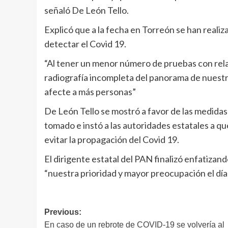
señaló De León Tello.
Explicó que a la fecha en Torreón se han realiz
detectar el Covid 19.
“Al tener un menor número de pruebas con relac
radiografía incompleta del panorama de nuestra
afecte a más personas”
De León Tello se mostró a favor de las medidas
tomado e instó a las autoridades estatales a q
evitar la propagación del Covid 19.
El dirigente estatal del PAN finalizó enfatizand
“nuestra prioridad y mayor preocupación el día 
Navegación
Previous:
En caso de un rebrote de COVID-19 se volvería al