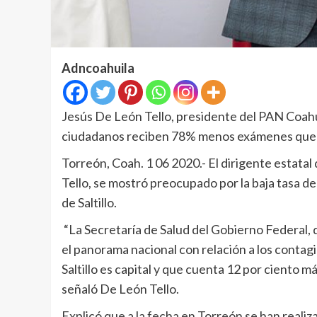
Adncoahuila
Jesús De León Tello, presidente del PAN Coahu
ciudadanos reciben 78% menos exámenes que
Torreón, Coah. 1 06 2020.- El dirigente estata
Tello, se mostró preocupado por la baja tasa de
de Saltillo.
“La Secretaría de Salud del Gobierno Federal, d
el panorama nacional con relación a los contagi
Saltillo es capital y que cuenta 12 por ciento 
señaló De León Tello.
Explicó que a la fecha en Torreón se han realiz