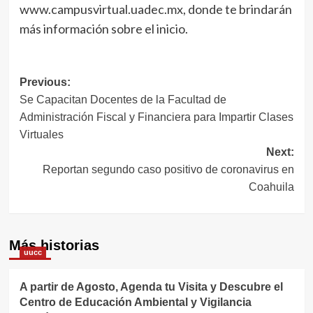
www.campusvirtual.uadec.mx, donde te brindarán
más información sobre el inicio.
Navegación
Previous:
Se Capacitan Docentes de la Facultad de
de
Administración Fiscal y Financiera para Impartir Clases
entradas
Virtuales
Next:
Reportan segundo caso positivo de coronavirus en
Coahuila
Más historias
uucc
A partir de Agosto, Agenda tu Visita y Descubre el
Centro de Educación Ambiental y Vigilancia