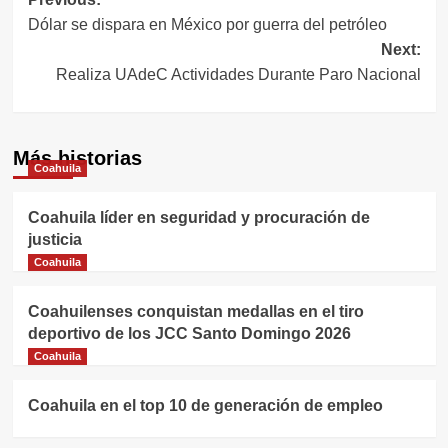
Navegación
Dólar se dispara en México por guerra del petróleo
de
Next:
entradas
Realiza UAdeC Actividades Durante Paro Nacional
Más historias
Coahuila
Coahuila líder en seguridad y procuración de
justicia
Coahuila
Coahuilenses conquistan medallas en el tiro
deportivo de los JCC Santo Domingo 2026
Coahuila
Coahuila en el top 10 de generación de empleo