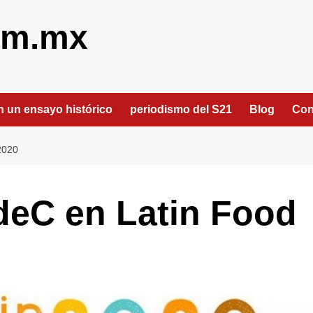
om.mx
an un ensayo histórico
periodismo del S21
Blog
Con
2020
deC en Latin Food