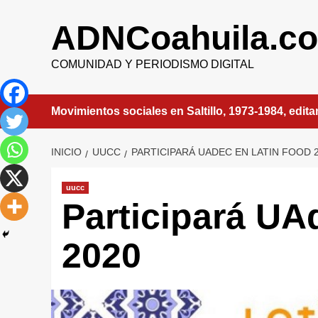
Saltar
al
ADNCoahuila.c
contenido
COMUNIDAD Y PERIODISMO DIGITAL
Movimientos sociales en Saltillo, 1973-1984, edit
INICIO
UUCC
PARTICIPARÁ UADEC EN LATIN FOOD 
uucc
Participará UA
2020