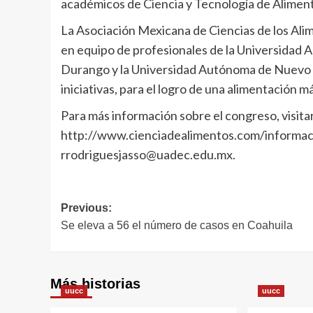
académicos de Ciencia y Tecnología de Aliment
La Asociación Mexicana de Ciencias de los Alim
en equipo de profesionales de la Universidad 
Durango y la Universidad Autónoma de Nuevo L
iniciativas, para el logro de una alimentación m
Para más información sobre el congreso, visitar
http://www.cienciadealimentos.com/informacio
rrodriguesjasso@uadec.edu.mx.
Navegación
Previous:
Se eleva a 56 el número de casos en Coahuila
de
entradas
Más historias
uucc
uucc