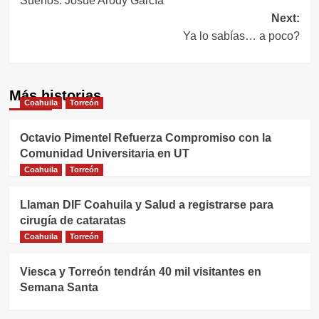
Sueños. Josué Arody García
entradas
Next:
Ya lo sabías… a poco?
Más historias
Coahuila
Torreón
Octavio Pimentel Refuerza Compromiso con la
Comunidad Universitaria en UT
Coahuila
Torreón
Llaman DIF Coahuila y Salud a registrarse para
cirugía de cataratas
Coahuila
Torreón
Viesca y Torreón tendrán 40 mil visitantes en
Semana Santa