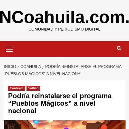
Saltar
NCoahuila.com
al
contenido
COMUNIDAD Y PERIODISMO DIGITAL
Menú
primario
INICIO
COAHUILA
PODRÍA REINSTALARSE EL PROGRAMA
“PUEBLOS MÁGICOS” A NIVEL NACIONAL
Coahuila
Saltillo
Podría reinstalarse el programa
“Pueblos Mágicos” a nivel
nacional