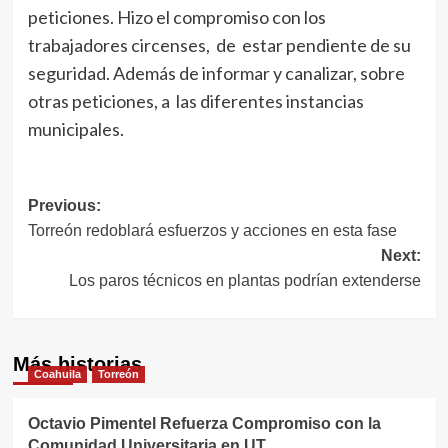
peticiones. Hizo el compromiso con los
trabajadores circenses, de estar pendiente de su
seguridad. Además de informar y canalizar, sobre
otras peticiones, a las diferentes instancias
municipales.
Navegación
Previous:
Torreón redoblará esfuerzos y acciones en esta fase
de
Next:
entradas
Los paros técnicos en plantas podrían extenderse
Más historias
Coahuila
Torreón
Octavio Pimentel Refuerza Compromiso con la
Comunidad Universitaria en UT