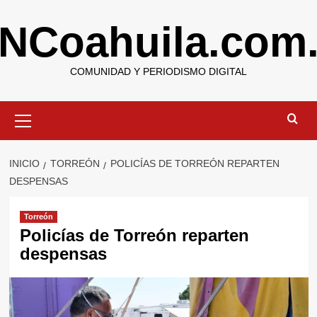
Saltar
NCoahuila.com
al
contenido
COMUNIDAD Y PERIODISMO DIGITAL
Menú
primario
INICIO
TORREÓN
POLICÍAS DE TORREÓN REPARTEN
DESPENSAS
Torreón
Policías de Torreón reparten
despensas