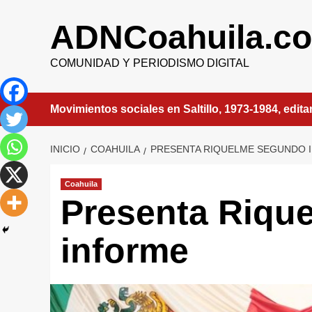
Saltar
al
ADNCoahuila.c
contenido
COMUNIDAD Y PERIODISMO DIGITAL
Movimientos sociales en Saltillo, 1973-1984, edit
INICIO
COAHUILA
PRESENTA RIQUELME SEGUNDO 
Coahuila
Presenta Riqu
informe