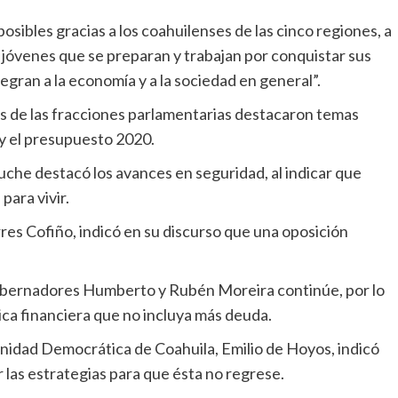
sibles gracias a los coahuilenses de las cinco regiones, a
s jóvenes que se preparan y trabajan por conquistar sus
egran a la economía y a la sociedad en general”.
es de las fracciones parlamentarias destacaron temas
y el presupuesto 2020.
rruche destacó los avances en seguridad, al indicar que
para vivir.
orres Cofiño, indicó en su discurso que una oposición
obernadores Humberto y Rubén Moreira continúe, por lo
ca financiera que no incluya más deuda.
 Unidad Democrática de Coahuila, Emilio de Hoyos, indicó
las estrategias para que ésta no regrese.