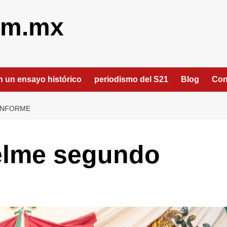
om.mx
an un ensayo histórico
periodismo del S21
Blog
Con
INFORME
elme segundo