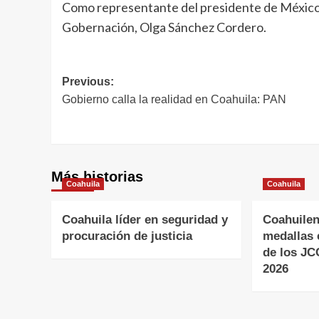
Como representante del presidente de México,
Gobernación, Olga Sánchez Cordero.
Navegación
Previous:
Gobierno calla la realidad en Coahuila: PAN
de
entradas
Más historias
Coahuila
Coahuila
Coahuila líder en seguridad y
Coahuilen
procuración de justicia
medallas 
de los J
2026