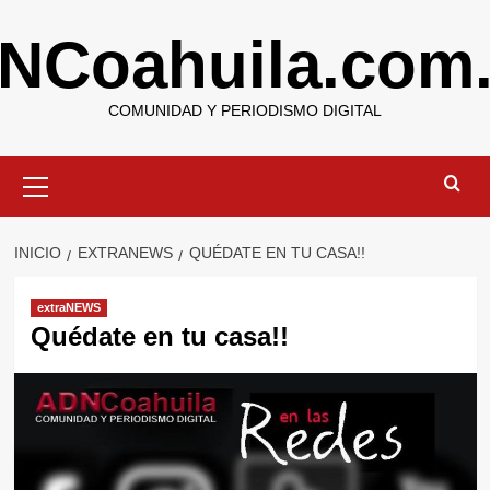
Saltar
NCoahuila.com
al
contenido
COMUNIDAD Y PERIODISMO DIGITAL
Menú
primario
INICIO
EXTRANEWS
QUÉDATE EN TU CASA!!
extraNEWS
Quédate en tu casa!!