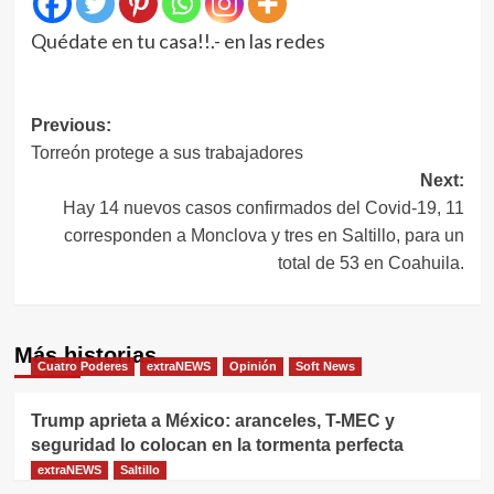
Quédate en tu casa!!.- en las redes
Navegación
Previous:
Torreón protege a sus trabajadores
de
Next:
entradas
Hay 14 nuevos casos confirmados del Covid-19, 11
corresponden a Monclova y tres en Saltillo, para un
total de 53 en Coahuila.
Más historias
Cuatro Poderes
extraNEWS
Opinión
Soft News
Trump aprieta a México: aranceles, T-MEC y
seguridad lo colocan en la tormenta perfecta
extraNEWS
Saltillo