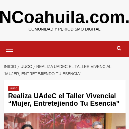
Saltar
NCoahuila.com
al
contenido
COMUNIDAD Y PERIODISMO DIGITAL
Menú
primario
INICIO
UUCC
REALIZA UADEC EL TALLER VIVENCIAL
“MUJER, ENTRETEJIENDO TU ESENCIA”
uucc
Realiza UAdeC el Taller Vivencial
“Mujer, Entretejiendo Tu Esencia”