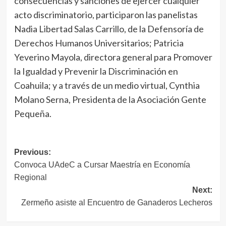
consecuencias y sanciones de ejercer cualquier
acto discriminatorio, participaron las panelistas
Nadia Libertad Salas Carrillo, de la Defensoría de
Derechos Humanos Universitarios; Patricia
Yeverino Mayola, directora general para Promover
la Igualdad y Prevenir la Discriminación en
Coahuila; y a través de un medio virtual, Cynthia
Molano Serna, Presidenta de la Asociación Gente
Pequeña.
Navegación
Previous:
Convoca UAdeC a Cursar Maestría en Economía
de
Regional
entradas
Next:
Zermeño asiste al Encuentro de Ganaderos Lecheros